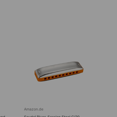
Amazon.de
and
Seydel Blues-Session Steel C/20