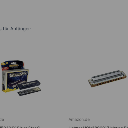
 für Anfänger:
de
Amazon.de
50401X Silver Star C
Hohner HOM1896017 Marine B