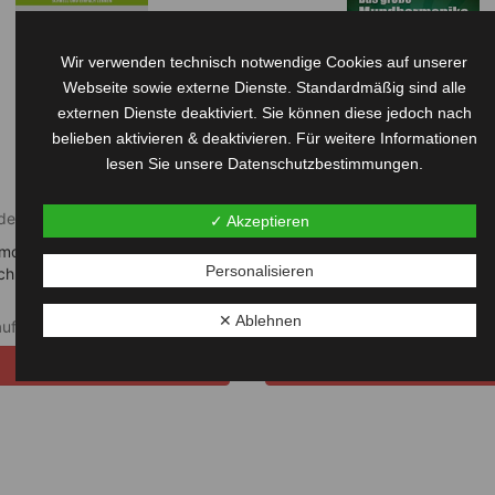
Wir verwenden technisch notwendige Cookies auf unserer
Webseite sowie externe Dienste. Standardmäßig sind alle
externen Dienste deaktiviert. Sie können diese jedoch nach
belieben aktivieren & deaktivieren. Für weitere Informationen
lesen Sie unsere Datenschutzbestimmungen.
de
Amazon.de
✓ Akzeptieren
onika - Schnell und einfach
Das große Mundharmonika-Buc
Personalisieren
chneller Lernerfolg durch...
Spieltechniken, Übungsanleitu
100 Songs...
✕ Ablehnen
uft
Ausverkauft
Jetzt kaufen
Jetzt kaufen