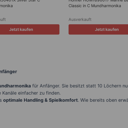
monika
Classic in C Mundharmonika
uft
Ausverkauft
Jetzt kaufen
Jetzt kaufen
Anfänger
Mundharmonika
für Anfänger. Sie besitzt statt 10 Löchern n
e Kanäle einfacher zu finden.
as
optimale Handling & Spielkomfort
. Wie bereits oben erwä