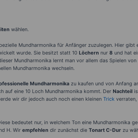
iten
wählen.
 spezielle Mundharmonika für Anfänger zuzulegen. Hier gibt
ckelt wurde. Sie besitzt statt 10
Löchern
nur
8
und hat ei
e dieser Mundharmonika lernt man vor allem das Spielen von
onellen Mundharmonika wechseln.
ofessionelle Mundharmonika
zu kaufen und von Anfang an 
ch auf eine 10 Loch Mundharmonika kommt. Der
Nachteil
is
 werde wir dir jedoch auch noch einen kleinen
Trick
verraten,
ese bedeutet nur, in welchem Ton eine Mundharmonika gest
und H. Wir
empfehlen
dir zunächst die
Tonart C-Dur
zu wähl