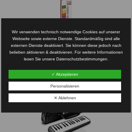
Wir verwenden technisch notwendige Cookies auf unserer
Webseite sowie externe Dienste. Standardmäßig sind alle
externen Dienste deaktiviert. Sie können diese jedoch nach
Amazon.de
belieben aktivieren & deaktivieren. Für weitere Informationen
Triola 12 Seydel 70120 | Blasharmonika mit 12 Tönen inkl.
lesen Sie unsere Datenschutzbestimmungen.
Spielanleitung mit...
✓ Akzeptieren
Ausverkauft
Jetzt kaufen
Personalisieren
✕ Ablehnen