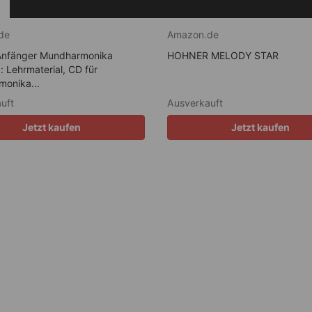
de
Amazon.de
Anfänger Mundharmonika
HOHNER MELODY STAR
 Lehrmaterial, CD für
onika...
uft
Ausverkauft
Jetzt kaufen
Jetzt kaufen