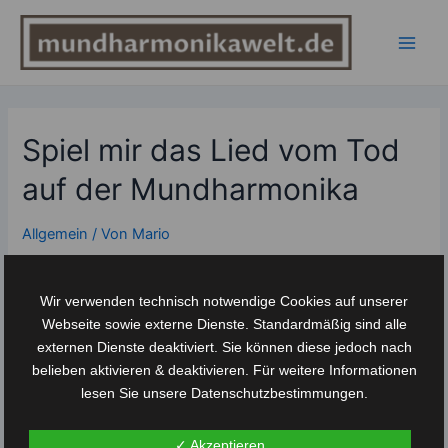
Zum
Inhalt
springen
Main
Men
Spiel mir das Lied vom Tod
auf der Mundharmonika
Allgemein
/ Von
Mario
Hallo Mundharmonika-Freunde! Heute tauchen wir in die
faszinierende Welt der Mundharmonika ein, um ein ganz
Wir verwenden technisch notwendige Cookies auf unserer
besonderes Stück zu erkunden: „Spiel mir das Lied vom
Webseite sowie externe Dienste. Standardmäßig sind alle
Tod“. Dieser zeitlose Klassiker aus dem gleichnamigen Film
externen Dienste deaktiviert. Sie können diese jedoch nach
hat nicht nur cineastische Wellen geschlagen, sondern
belieben aktivieren & deaktivieren. Für weitere Informationen
begeistert auch Musiker auf der ganzen Welt. Lass uns
lesen Sie unsere Datenschutzbestimmungen.
gemeinsam entdecken, warum dieses Stück auf der …
✓ Akzeptieren