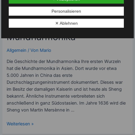
Spiel
Weiterlesen »
mir
Personalisieren
das
Die Geschichte der
Lied
✕ Ablehnen
vom
Mundharmonika
Tod
auf
der
Allgemein
/ Von
Mario
Mundharmonika
Die Geschichte der Mundharmonika Ihre ersten Wurzeln
hat die Mundharmonika in Asien. Dort wurde vor etwa
5.000 Jahren in China das erste
Durchschlagzungeninstrument dokumentiert. Dieses war
im Besitz der damaligen Kaiserin und ist heute als Sheng
bekannt. Ähnliche Instrumente verbreiteten sich
anschließend in ganz Südostasien. Im Jahre 1636 wird die
Sheng von Martin Mersènne in …
Die
Weiterlesen »
Geschichte